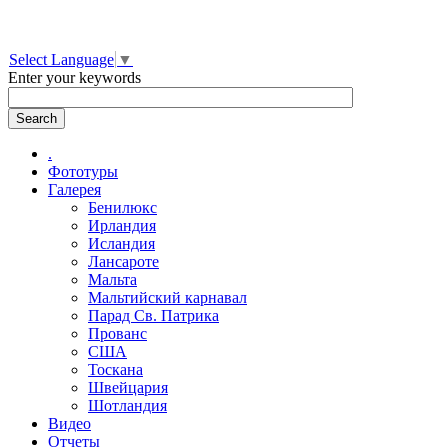
Select Language
▼
Enter your keywords
.
Фототуры
Галерея
Бенилюкс
Ирландия
Исландия
Лансароте
Мальта
Мальтийский карнавал
Парад Св. Патрика
Прованс
США
Тоскана
Швейцария
Шотландия
Видео
Отчеты