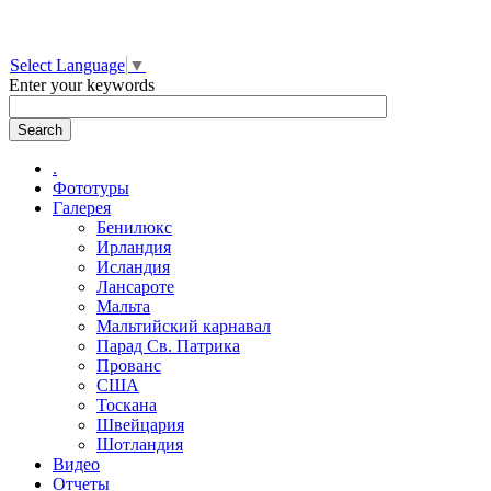
Select Language
▼
Enter your keywords
.
Фототуры
Галерея
Бенилюкс
Ирландия
Исландия
Лансароте
Мальта
Мальтийский карнавал
Парад Св. Патрика
Прованс
США
Тоскана
Швейцария
Шотландия
Видео
Отчеты