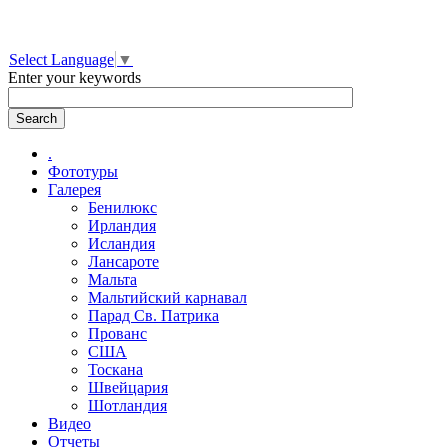
Select Language
▼
Enter your keywords
.
Фототуры
Галерея
Бенилюкс
Ирландия
Исландия
Лансароте
Мальта
Мальтийский карнавал
Парад Св. Патрика
Прованс
США
Тоскана
Швейцария
Шотландия
Видео
Отчеты