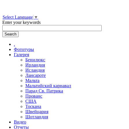
Select Language
▼
Enter your keywords
.
Фототуры
Галерея
Бенилюкс
Ирландия
Исландия
Лансароте
Мальта
Мальтийский карнавал
Парад Св. Патрика
Прованс
США
Тоскана
Швейцария
Шотландия
Видео
Отчеты