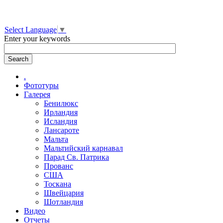
Select Language
▼
Enter your keywords
.
Фототуры
Галерея
Бенилюкс
Ирландия
Исландия
Лансароте
Мальта
Мальтийский карнавал
Парад Св. Патрика
Прованс
США
Тоскана
Швейцария
Шотландия
Видео
Отчеты