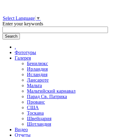
Select Language
▼
Enter your keywords
.
Фототуры
Галерея
Бенилюкс
Ирландия
Исландия
Лансароте
Мальта
Мальтийский карнавал
Парад Св. Патрика
Прованс
США
Тоскана
Швейцария
Шотландия
Видео
Отчеты