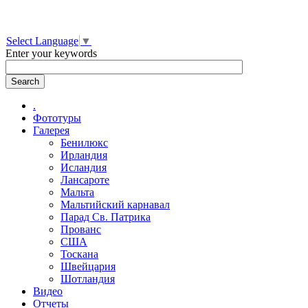
Select Language
▼
Enter your keywords
.
Фототуры
Галерея
Бенилюкс
Ирландия
Исландия
Лансароте
Мальта
Мальтийский карнавал
Парад Св. Патрика
Прованс
США
Тоскана
Швейцария
Шотландия
Видео
Отчеты