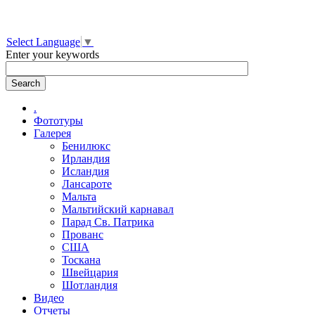
Select Language
▼
Enter your keywords
.
Фототуры
Галерея
Бенилюкс
Ирландия
Исландия
Лансароте
Мальта
Мальтийский карнавал
Парад Св. Патрика
Прованс
США
Тоскана
Швейцария
Шотландия
Видео
Отчеты