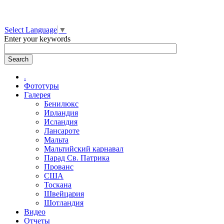
Select Language
▼
Enter your keywords
.
Фототуры
Галерея
Бенилюкс
Ирландия
Исландия
Лансароте
Мальта
Мальтийский карнавал
Парад Св. Патрика
Прованс
США
Тоскана
Швейцария
Шотландия
Видео
Отчеты