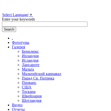
Select Language
▼
Enter your keywords
.
Фототуры
Галерея
Бенилюкс
Ирландия
Исландия
Лансароте
Мальта
Мальтийский карнавал
Парад Св. Патрика
Прованс
США
Тоскана
Швейцария
Шотландия
Видео
Отчеты