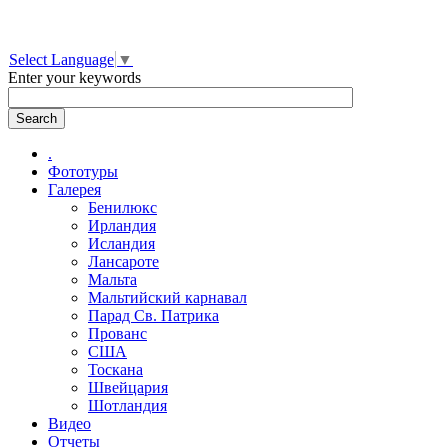
Select Language
▼
Enter your keywords
.
Фототуры
Галерея
Бенилюкс
Ирландия
Исландия
Лансароте
Мальта
Мальтийский карнавал
Парад Св. Патрика
Прованс
США
Тоскана
Швейцария
Шотландия
Видео
Отчеты