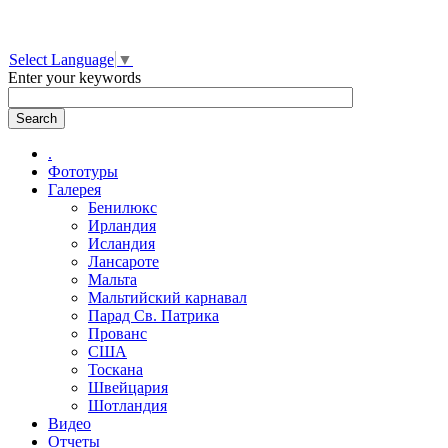
Select Language
▼
Enter your keywords
.
Фототуры
Галерея
Бенилюкс
Ирландия
Исландия
Лансароте
Мальта
Мальтийский карнавал
Парад Св. Патрика
Прованс
США
Тоскана
Швейцария
Шотландия
Видео
Отчеты