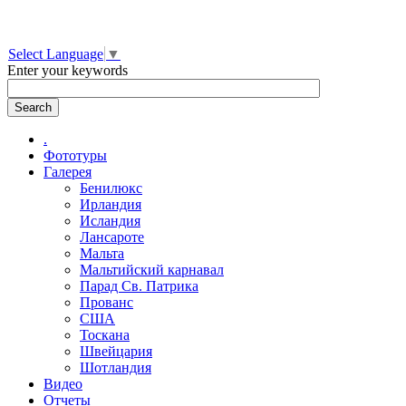
Select Language
▼
Enter your keywords
.
Фототуры
Галерея
Бенилюкс
Ирландия
Исландия
Лансароте
Мальта
Мальтийский карнавал
Парад Св. Патрика
Прованс
США
Тоскана
Швейцария
Шотландия
Видео
Отчеты