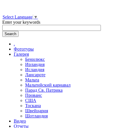
Select Language
▼
Enter your keywords
.
Фототуры
Галерея
Бенилюкс
Ирландия
Исландия
Лансароте
Мальта
Мальтийский карнавал
Парад Св. Патрика
Прованс
США
Тоскана
Швейцария
Шотландия
Видео
Отчеты